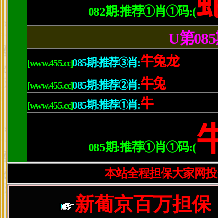
设为首页
|
加为收藏
|
网站地图
邮箱:
dede
Copyright © 2010-2018 天空彩票|天下彩|天
51La